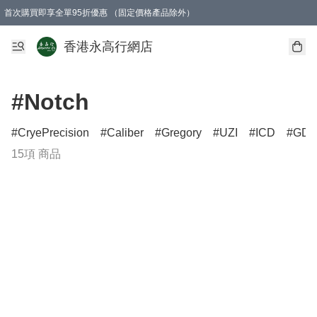
首次購買即享全單95折優惠 （固定價格產品除外）
澳門地區購物滿$800免運費
香港地區購物滿$600免運費
購買滿HK$1000即可免費獲得一個GEARLEX Small Ear Carabiner 2.0 扣環
香港永高行網店
#Notch
CryePrecision
Caliber
Gregory
UZI
ICD
GD
15項 商品