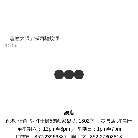
「驅蚊大師」滅菌驅蚊液
100ml
總店
香港, 旺角, 登打士街56號,家樂坊, 1802室 零售店 :
星期一
至星期六： 12pm至8pm ／ 星期日：1pm至7pm
門市部
: 852-
23966887
辦工室 : 852-27808818