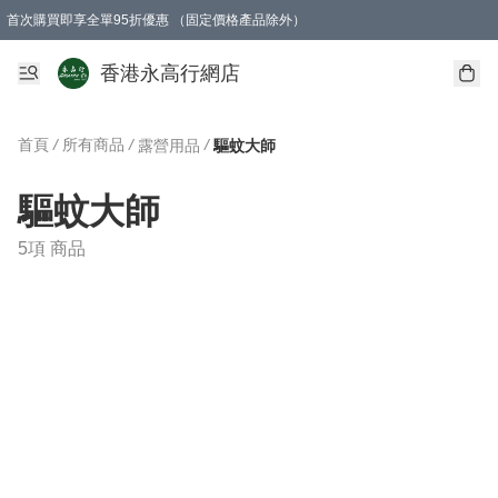
首次購買即享全單95折優惠 （固定價格產品除外）
澳門地區購物滿$800免運費
香港地區購物滿$600免運費
購買滿HK$1000即可免費獲得一個GEARLEX Small Ear Carabiner 2.0 扣環
香港永高行網店
首頁
/
所有商品
/
/
露營用品
驅蚊大師
驅蚊大師
5項 商品