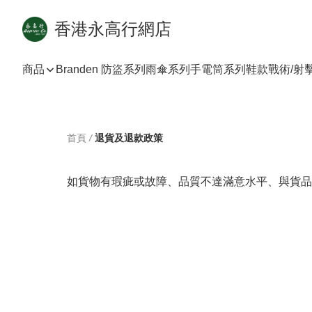
香港永高行網店
商品
Branden 防盜系列
雨傘系列
手電筒系列
鞋款
戰術/射
首頁
/
退貨及退款政策
如貨物有瑕疵或故障、品質不達滿意水平、與貨品