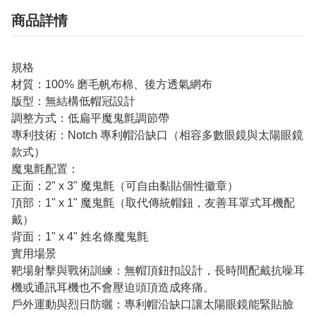
商品詳情
規格
材質：100% 磨毛帆布棉、後方透氣網布
版型：無結構低帽冠設計
調整方式：低扁平魔鬼氈調節帶
專利技術：Notch 專利帽沿缺口（相容多數眼鏡與太陽眼鏡
款式）
魔鬼氈配置：
正面：2" x 3" 魔鬼氈（可自由黏貼個性徽章）
頂部：1" x 1" 魔鬼氈（取代傳統帽鈕，友善耳罩式耳機配
戴）
背面：1" x 4" 姓名條魔鬼氈
實用場景
靶場射擊與戰術訓練：無帽頂鈕扣設計，長時間配戴抗噪耳
機或通訊耳機也不會壓迫頭頂造成疼痛。
戶外運動與烈日防曬：專利帽沿缺口讓太陽眼鏡能緊貼臉