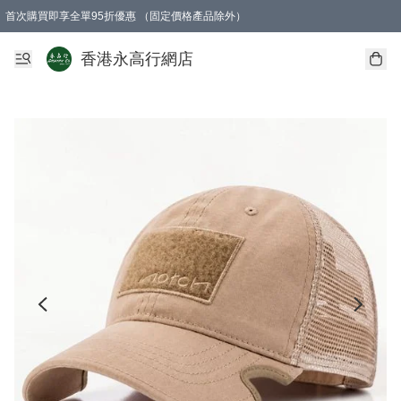
首次購買即享全單95折優惠 （固定價格產品除外）
澳門地區購物滿$800免運費
香港地區購物滿$600免運費
購買滿HK$1000即可免費獲得一個GEARLEX Small Ear Carabiner 2.0 扣環
香港永高行網店