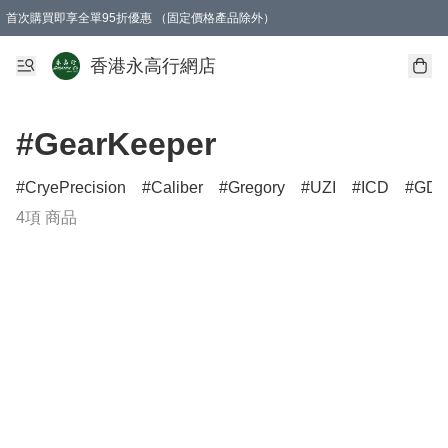
首次購買即享全單95折優惠 （固定價格產品除外）
澳門地區購物滿$800免運費
香港地區購物滿$600免運費
購買滿HK$1000即可免費獲得一個GEARLEX Small Ear Carabiner 2.0 扣環
香港永高行網店
#GearKeeper
CryePrecision
Caliber
Gregory
UZI
ICD
GD
4項 商品