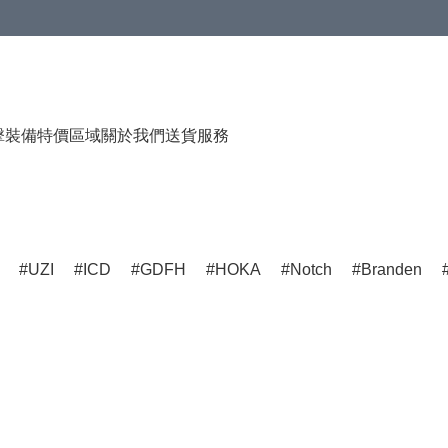
（贈品），售完即止
擊裝備
特價區域
關於我們
送貨服務
UZI
ICD
GDFH
HOKA
Notch
Branden