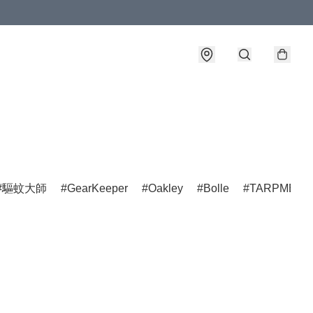
驅蚊大師
GearKeeper
Oakley
Bolle
TARPMENT