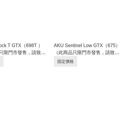
rock T GTX（698T ）
AKU Sentinel Low GTX（675）
只限門市發售，請致電
（此商品只限門市發售，請致電
。）
查詢庫存。 ）
固定價格