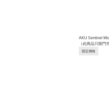
AKU Sentinel 
（此商品只限門
查詢庫存。 ）
固定價格