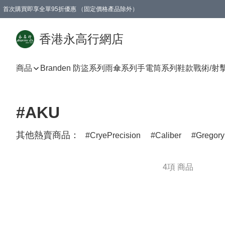
首次購買即享全單95折優惠 （固定價格產品除外）
澳門地區購物滿$800免運費
香港地區購物滿$600免運費
購買滿HK$1000即可免費獲得一個GEARLEX Small Ear Carabiner 2.0 扣環
香港永高行網店
商品
Branden 防盜系列
雨傘系列
手電筒系列
鞋款
戰術/射
#AKU
其他熱賣商品：
CryePrecision
Caliber
Gregory
4項 商品