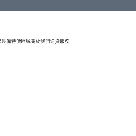
（贈品），售完即止
擊裝備
特價區域
關於我們
送貨服務