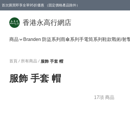
首次購買即享全單95折優惠 （固定價格產品除外）
澳門地區購物滿$800免運費
香港地區購物滿$600免運費
購買滿HK$1000即可免費獲得一個GEARLEX Small Ear Carabiner 2.0 扣環
香港永高行網店
商品
Branden 防盜系列
雨傘系列
手電筒系列
鞋款
戰術/射
首頁
/
所有商品
/
服飾 手套 帽
服飾 手套 帽
17項 商品