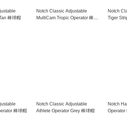
justable
Notch Classic Adjustable
Notch Cla
r Tan 棒球帽
MultiCam Tropic Operator 棒球
Tiger St
帽
justable
Notch Classic Adjustable
Notch Hat
Operator 棒球帽
Athlete Operator Grey 棒球帽
Operato