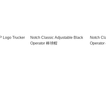
P Logo Trucker
Notch Classic Adjustable Black
Notch Cla
Operator 棒球帽
Operato