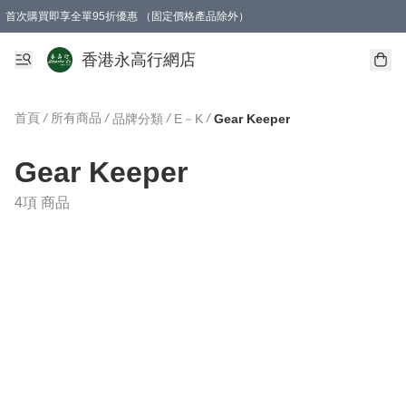
首次購買即享全單95折優惠 （固定價格產品除外）
澳門地區購物滿$800免運費
香港地區購物滿$600免運費
購買滿HK$1000即可免費獲得一個GEARLEX Small Ear Carabiner 2.0 扣環
香港永高行網店
首頁
/
所有商品
/
/
/
品牌分類
E－K
Gear Keeper
Gear Keeper
4項 商品