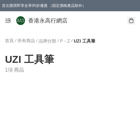
首次購買即享全單95折優惠 （固定價格產品除外）
澳門地區購物滿$800免運費
香港地區購物滿$600免運費
購買滿HK$1000即可免費獲得一個GEARLEX Small Ear Carabiner 2.0 扣環
香港永高行網店
首頁
/
所有商品
/
/
/
品牌分類
P－Z
UZI 工具筆
UZI 工具筆
1項 商品