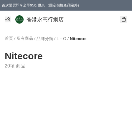
首次購買即享全單95折優惠 （固定價格產品除外）
澳門地區購物滿$800免運費
香港地區購物滿$600免運費
購買滿HK$1000即可免費獲得一個GEARLEX Small Ear Carabiner 2.0 扣環
香港永高行網店
首頁
/
所有商品
/
/
/
品牌分類
L－O
Nitecore
Nitecore
20項 商品