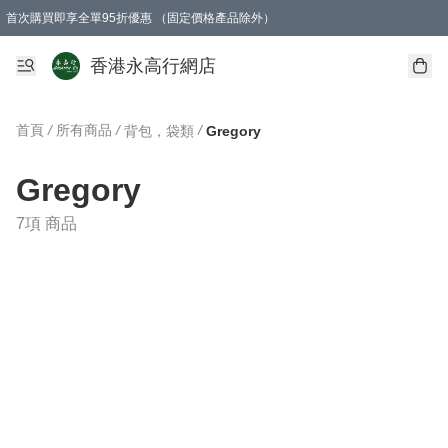
首次購買即享全單95折優惠 （固定價格產品除外）
澳門地區購物滿$800免運費
香港地區購物滿$600免運費
購買滿HK$1000即可免費獲得一個GEARLEX Small Ear Carabiner 2.0 扣環
香港永高行網店
首頁
/
所有商品
/
/
背包，袋類
Gregory
Gregory
7項 商品