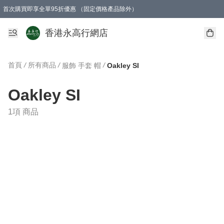
首次購買即享全單95折優惠 （固定價格產品除外）
澳門地區購物滿$800免運費
香港地區購物滿$600免運費
購買滿HK$1000即可免費獲得一個GEARLEX Small Ear Carabiner 2.0 扣環
香港永高行網店
首頁
/
所有商品
/
/
服飾 手套 帽
Oakley SI
Oakley SI
1項 商品