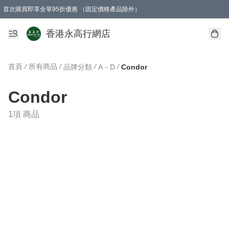
首次購買即享全單95折優惠 （固定價格產品除外）
澳門地區購物滿$800免運費
香港地區購物滿$600免運費
購買滿HK$1000即可免費獲得一個GEARLEX Small Ear Carabiner 2.0 扣環
香港永高行網店
首頁
/
所有商品
/
/
/
品牌分類
A－D
Condor
Condor
1項 商品