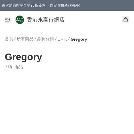
首次購買即享全單95折優惠 （固定價格產品除外）
澳門地區購物滿$800免運費
香港地區購物滿$600免運費
購買滿HK$1000即可免費獲得一個GEARLEX Small Ear Carabiner 2.0 扣環
香港永高行網店
首頁
/
所有商品
/
/
/
品牌分類
E－K
Gregory
Gregory
7項 商品