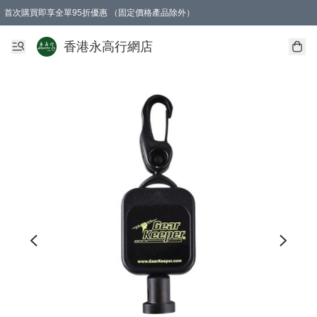
首次購買即享全單95折優惠 （固定價格產品除外）
澳門地區購物滿$800免運費
香港地區購物滿$600免運費
購買滿HK$1000即可免費獲得一個GEARLEX Small Ear Carabiner 2.0 扣環
香港永高行網店