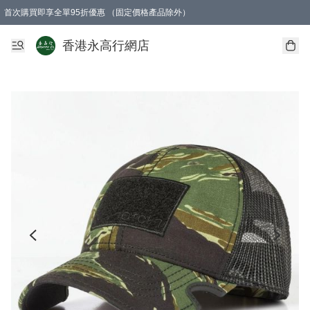
首次購買即享全單95折優惠 （固定價格產品除外）
澳門地區購物滿$800免運費
香港地區購物滿$600免運費
購買滿HK$1000即可免費獲得一個GEARLEX Small Ear Carabiner 2.0 扣環
香港永高行網店