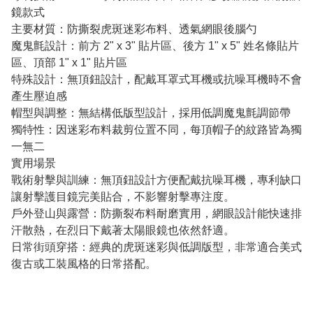
鏡款式
主要材質：防撕裂虎斑迷彩布料、透氣網眼後腦勺
魔鬼氈設計：前方 2" x 3" 貼片區、後方 1" x 5" 姓名條貼片
區、頂部 1" x 1" 貼片區
特殊設計：無頂鈕設計，配戴耳罩式耳機或抗噪耳機時不會
產生壓迫感
帽型與調整：無結構低版型設計，採用低調魔鬼氈調節帶
獨特性：因迷彩布料裁剪位置不同，每頂帽子的紋路皆為獨
一無二
實用場景
戰術射擊與訓練：無頂鈕設計方便配戴抗噪耳機，專利缺口
讓射擊護目鏡完美貼合，不影響射擊專注度。
戶外登山與露營：防撕裂布料耐磨實用，網眼設計能快速排
汗散熱，在烈日下戴著太陽眼鏡也依然舒適。
日常街頭穿搭：經典的虎斑迷彩與低調版型，非常適合美式
復古或工裝風格的日常搭配。