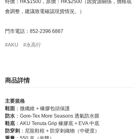
特價：HK$1500，原價：HK$2500（因貨源關係，價格或
會調整，建議致電確認現貨情況。）

門市電話：852-2396 6887
AKU
永高行
商品詳情
主要規格
鞋面
：微纖維 + 橡膠包頭保護
防水
：Gore-Tex More Seasons 透氣防水膜
鞋底
：AKU Tenuta Grip 橡膠底 + EVA 中底
防穿刺
：尼龍鞋楦 + 防穿刺織物（中硬度）
重量
：550 克（半雙）