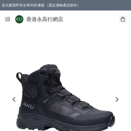
首次購買即享全單95折優惠 （固定價格產品除外）
澳門地區購物滿$800免運費
香港地區購物滿$600免運費
購買滿HK$1000即可免費獲得一個GEARLEX Small Ear Carabiner 2.0 扣環
香港永高行網店