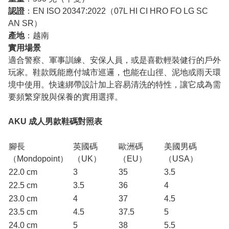
認證
：EN ISO 20347:2022（07L HI CI HRO FO LG SC
AN SR）
產地
：越南
實用場景
適合警察、軍事訓練、安保人員，或是喜歡輕裝健行的戶外
玩家。鞋款既能應付城市巡邏，也能在山徑、泥地或雨天環
境中使用。快速綁帶設計加上容易清洗的特性，讓它成為需
要頻繁穿脫與保養的實用選擇。
AKU 成人男款鞋碼對照表
腳長
英國碼
歐洲碼
美國男碼
（Mondopoint）
（UK）
（EU）
（USA）
22.0 cm
3
35
3.5
22.5 cm
3.5
36
4
23.0 cm
4
37
4.5
23.5 cm
4.5
37.5
5
24.0 cm
5
38
5.5