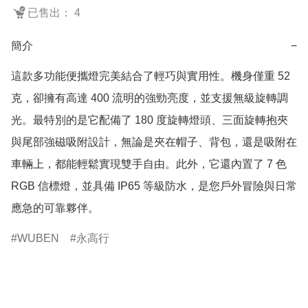
已售出： 4
簡介
−
這款多功能便攜燈完美結合了輕巧與實用性。機身僅重 52 
克，卻擁有高達 400 流明的強勁亮度，並支援無級旋轉調
光。最特別的是它配備了 180 度旋轉燈頭、三面旋轉抱夾
與尾部強磁吸附設計，無論是夾在帽子、背包，還是吸附在
車輛上，都能輕鬆實現雙手自由。此外，它還內置了 7 色 
RGB 信標燈，並具備 IP65 等級防水，是您戶外冒險與日常
應急的可靠夥伴。
WUBEN
永高行