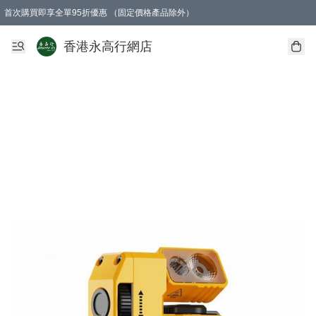
首次購買即享全單95折優惠 （固定價格產品除外）
澳門地區購物滿$800免運費
香港地區購物滿$600免運費
購買滿HK$1000即可免費獲得一個GEARLEX Small Ear Carabiner 2.0 扣環
香港永高行網店