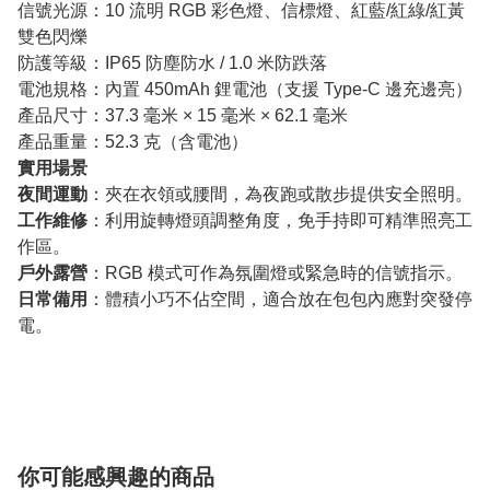
信號光源：10 流明 RGB 彩色燈、信標燈、紅藍/紅綠/紅黃
雙色閃爍
防護等級：IP65 防塵防水 / 1.0 米防跌落
電池規格：內置 450mAh 鋰電池（支援 Type-C 邊充邊亮）
產品尺寸：37.3 毫米 × 15 毫米 × 62.1 毫米
產品重量：52.3 克（含電池）
實用場景
夜間運動
：夾在衣領或腰間，為夜跑或散步提供安全照明。
工作維修
：利用旋轉燈頭調整角度，免手持即可精準照亮工
作區。
戶外露營
：RGB 模式可作為氛圍燈或緊急時的信號指示。
日常備用
：體積小巧不佔空間，適合放在包包內應對突發停
電。
你可能感興趣的商品