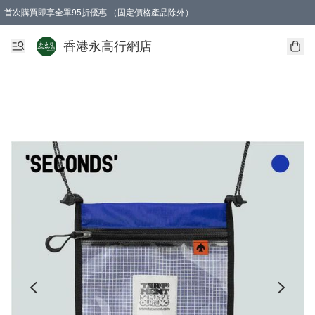
首次購買即享全單95折優惠 （固定價格產品除外）
澳門地區購物滿$800免運費
香港地區購物滿$600免運費
購買滿HK$1000即可免費獲得一個GEARLEX Small Ear Carabiner 2.0 扣環
香港永高行網店