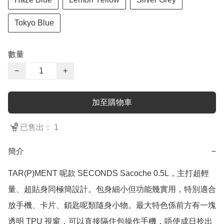
Tokyo Blue
數量
−
+
加至購物車
已售出： 1
簡介
−
TAR(P)MENT 呢款 SECONDS Sacoche 0.5L，主打超輕
量、超貼身同極簡設計。包身細小但功能幾實用，特別適合
放手機、卡片、鎖匙呢類隨身小物。最大特色係前方有一塊 
透明 TPU 視窗，可以直接隔住包操作手機，唔使成日拎出