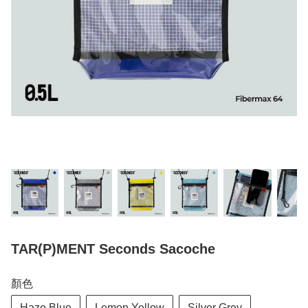
TAR(P)MENT Seconds Sacoche
顏色
Haze Blue
Lemon Yellow
Silver Grey