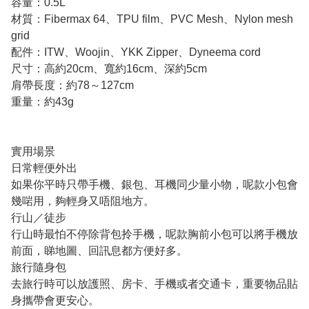
容量：0.5L
材質：Fibermax 64、TPU film、PVC Mesh、Nylon mesh
grid
配件：ITW、Woojin、YKK Zipper、Dyneema cord
尺寸：高約20cm、寬約16cm、深約5cm
肩帶長度：約78～127cm
重量：約43g
實用場景
日常輕便外出
如果你平時只帶手機、銀包、耳機同少量小物，呢款小包會
幾啱用，夠輕身又唔阻地方。
行山／徒步
行山時最怕不停除背包拎手機，呢款胸前小包可以將手機放
前面，睇地圖、回訊息都方便好多。
旅行隨身包
去旅行時可以放護照、房卡、手機或者交通卡，重要物品貼
身攜帶會更安心。