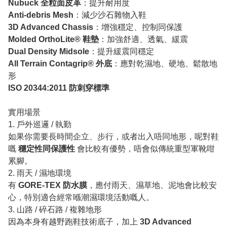
Nubuck 全粒面皮革
：提升耐用度
Anti-debris Mesh
：減少沙石雜物入鞋
3D Advanced Chassis
：增強穩定、控制同保護
Molded OrthoLite® 鞋墊
：加強舒適、透氣、緩震
Dual Density Midsole
：提升緩震同穩定
All Terrain Contagrip® 外底
：應對乾濕地、硬地、鬆散地
形
ISO 20344:2011 防刺穿標準
實用場景
1. 戶外巡邏 / 執勤
如果你需要長時間企立、步行，或者出入唔同地形，呢對鞋
嘅
穩定性同保護性
會比較有優勢，唔會似傳統重型軍靴咁
累腳。
2. 雨天 / 濕地環境
有
GORE-TEX 防水膜
，應付雨天、濕草地、泥地會比較安
心，特別適合經常喺潮濕環境活動嘅人。
3. 山路 / 碎石路 / 複雜地形
因為本身有越野跑鞋技術底子，加上
3D Advanced