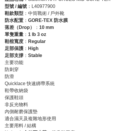
型號 / 編號
：L40977900
鞋款類型
：中筒戰術 / 戶外靴
防水配置
：
GORE-TEX 防水膜
落差（Drop）
：
10 mm
單隻重量
：
1 lb 3 oz
鞋楦寬度
：
Regular
足部保護
：
High
足部支撐
：
Stable
主要功能
防刺穿
防滑
Quicklace 快速綁帶系統
鞋帶收納袋
保護鞋頭
非反光物料
內側耐磨保護墊
適合濕天及複雜地形使用
主要用料 / 結構