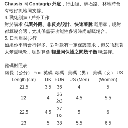
Chassis
同
Contagrip 外底
，行山徑、碎石路、林地時會
有較好抓地同支撐。
4. 戰術訓練 / 戶外工作
對於講求
低調外觀、非反光設計、快速著脫
嘅用家，呢對
都算幾合適，尤其係需要功能性多過時尚感嘅場合。
5. 日常重裝步行
如果你平時會行得多、對鞋款有一定保護需求，但又唔想著
太笨重嘅靴，呢對算係
輕量同保護之間幾平衡
嘅選擇。
鞋碼對照表
腳長（公分） Foot
英碼
歐碼
美碼（男）
美碼（女） US
Length (cm)
UK
EUR
US (Men)
(Women)
21.5
3.5
36
4
5
36
22
4
4.5
5.5
2/3
37
22.5
4.5
5
6
1/3
23
5
38
5.5
6.5