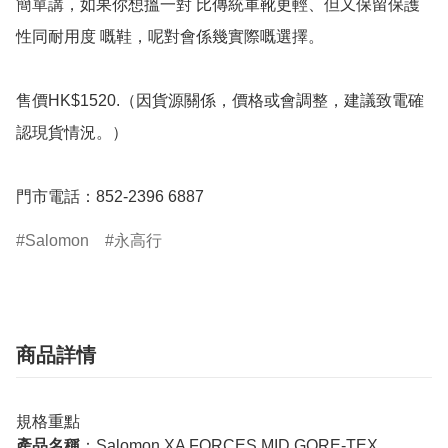
簡單講，如果你想搵一對 比傳統軍靴更輕、但又保留保護
性同耐用度 嘅鞋，呢對會係幾實際嘅選擇。

售價HK$1520.（因貨源關係，價格或會調整，建議致電確
認現貨情況。）

門市電話：852-2396 6887
Salomon
永高行
商品詳情
規格重點
產品名稱
：Salomon XA FORCES MID GORE-TEX