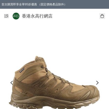
首次購買即享全單95折優惠 （固定價格產品除外）
澳門地區購物滿$800免運費
香港地區購物滿$600免運費
購買滿HK$1000即可免費獲得一個GEARLEX Small Ear Carabiner 2.0 扣環
香港永高行網店