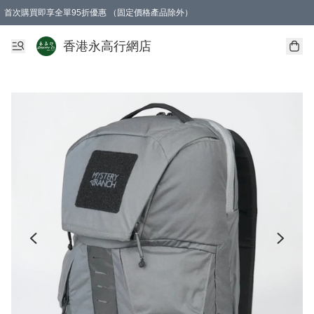
首次購買即享全單95折優惠 （固定價格產品除外）
澳門地區購物滿$800免運費
香港地區購物滿$600免運費
購買滿HK$1000即可免費獲得一個GEARLEX Small Ear Carabiner 2.0 扣環
香港永高行網店