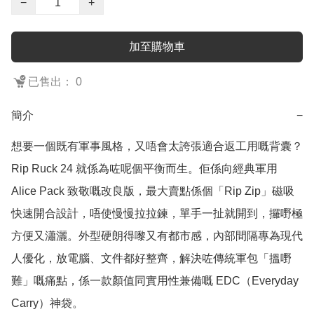
−
+
加至購物車
已售出： 0
簡介
−
想要一個既有軍事風格，又唔會太誇張適合返工用嘅背囊？
Rip Ruck 24 就係為咗呢個平衡而生。佢係向經典軍用 
Alice Pack 致敬嘅改良版，最大賣點係個「Rip Zip」磁吸
快速開合設計，唔使慢慢拉拉鍊，單手一扯就開到，攞嘢極
方便又瀟灑。外型硬朗得嚟又有都市感，內部間隔專為現代
人優化，放電腦、文件都好整齊，解決咗傳統軍包「搵嘢
難」嘅痛點，係一款顏值同實用性兼備嘅 EDC（Everyday 
Carry）神袋。