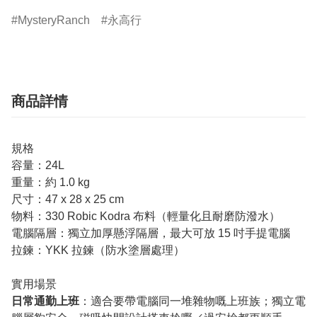
MysteryRanch
永高行
商品詳情
規格
容量：24L
重量：約 1.0 kg
尺寸：47 x 28 x 25 cm
物料：330 Robic Kodra 布料（輕量化且耐磨防潑水）
電腦隔層：獨立加厚懸浮隔層，最大可放 15 吋手提電腦
拉鍊：YKK 拉鍊（防水塗層處理）
實用場景
日常通勤上班
：適合要帶電腦同一堆雜物嘅上班族；獨立電