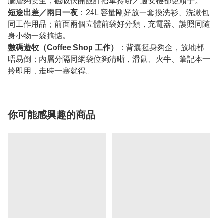
腦層夠安全，磁吸快開設計搭車拎嘢／過安檢都更順手。
短途出差／兩日一夜
：24L 容量剛好放一套換洗衫、洗漱包
同工作用品；前面兩個立體前袋好分類，充電器、護照同隨
身小物一袋搞掂。
數碼遊牧（Coffee Shop 工作）
：背囊挺身夠企，放地都
唔易倒；內層分隔同網袋位夠清晰，滑鼠、火牛、筆記本一
拎即用，走時一塞就得。
你可能感興趣的商品