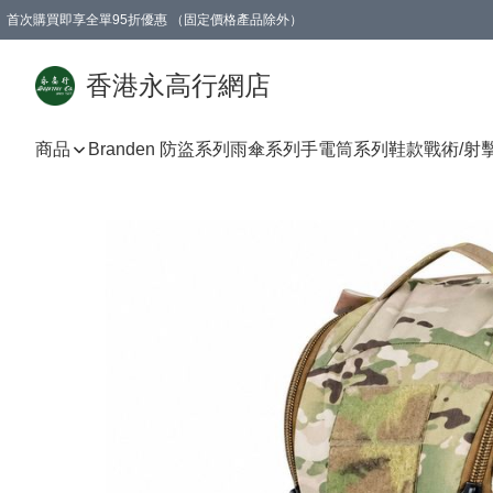
首次購買即享全單95折優惠 （固定價格產品除外）
澳門地區購物滿$800免運費
香港地區購物滿$600免運費
購買滿HK$1000即可免費獲得一個GEARLEX Small Ear Carabiner 2.0 扣環
香港永高行網店
商品
Branden 防盜系列
雨傘系列
手電筒系列
鞋款
戰術/射