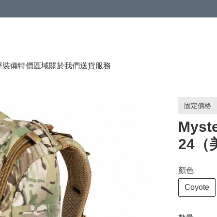
（贈品），售完即止
擊裝備
特價區域
關於我們
送貨服務
固定價格
Myste
24（
顏色
Coyote