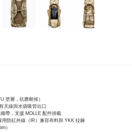
與 PU 塗層，抗磨耐候）
部設有天線與水袋吸管出口
 織帶，支援 MOLLE 配件掛載
t，採用防紅外線（IR）兼容布料與 YKK 拉鍊
am）