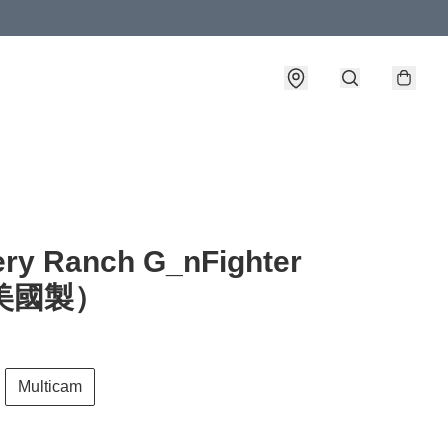
ry Ranch G_nFighter
美國製）
Multicam