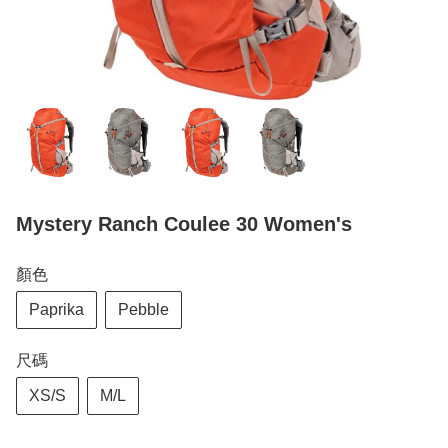
Mystery Ranch Coulee 30 Women's
顏色
Paprika
Pebble
尺碼
XS/S
M/L