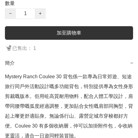
數量
−
+
加至購物車
已售出： 1
簡介
−
Mystery Ranch Coulee 30 背包係一款專為日常郊遊、短途
旅行同戶外活動設計嘅多功能背包，特別提供專為女性身形
剪裁嘅版本。佢用咗高質耐用物料，配合人體工學設計，肩
帶同腰帶嘅弧度經過調整，更加貼合女性嘅肩部同胸型，背
起上嚟更舒適貼身。無論係行山、露營定城市穿梭都好方
便。Coulee 30 有多個收納層，仲可以加掛附件包，令收納
更靈活，適合一日遊同輕裝冒險。