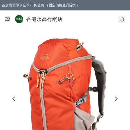
首次購買即享全單95折優惠 （固定價格產品除外）
澳門地區購物滿$800免運費
香港地區購物滿$600免運費
購買滿HK$1000即可免費獲得一個GEARLEX Small Ear Carabiner 2.0 扣環
香港永高行網店