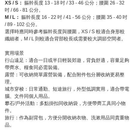
XS / S：
軀幹長度 13 - 18 吋 / 33 - 46 公分；腰圍 26 - 32
吋 / 66 - 81 公分。
M / L：
軀幹長度 16 - 22 吋 / 41 - 56 公分；腰圍 35 - 40 吋
/ 89 - 102 公分。
選擇時應同時參考軀幹長度與腰圍，XS / S 較適合身形較
纖細者，M / L 則較適合背部較長或需要較大調節空間者。
實用場景
行山遠足：適合一日或半日輕裝郊遊，背負舒適，容量足夠
帶齊水、糧食同必需裝備。
露營：可收納簡單露營裝備，配合附件包分層收納更易整
理。
城市穿梭：日常通勤、短途旅行，外型低調實用，適合帶電
腦、文件同個人用品。
攀石/戶外活動：多點掛扣同收納袋，方便帶齊工具同小物
件。
旅行：作為副背包，方便分開收納衣物、洗漱用品同貴重物
品。