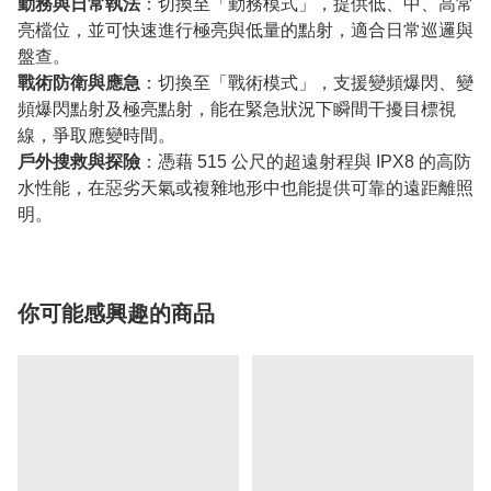
勤務與日常執法
：切換至「勤務模式」，提供低、中、高常
亮檔位，並可快速進行極亮與低量的點射，適合日常巡邏與
盤查。
戰術防衛與應急
：切換至「戰術模式」，支援變頻爆閃、變
頻爆閃點射及極亮點射，能在緊急狀況下瞬間干擾目標視
線，爭取應變時間。
戶外搜救與探險
：憑藉 515 公尺的超遠射程與 IPX8 的高防
水性能，在惡劣天氣或複雜地形中也能提供可靠的遠距離照
明。
你可能感興趣的商品