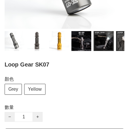
Loop Gear SK07
顏色
Grey
Yellow
數量
−
+