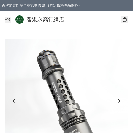
首次購買即享全單95折優惠 （固定價格產品除外）
澳門地區購物滿$800免運費
香港地區購物滿$600免運費
購買滿HK$1000即可免費獲得一個GEARLEX Small Ear Carabiner 2.0 扣環
香港永高行網店