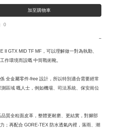
加至購物車
 0
−
E II GTX MID TF MF，可以理解做一對為執勤、
工作環境而設嘅 中筒戰術靴。

係 全金屬零件-free 設計，所以特別適合需要經常
探測區域 嘅人士，例如機場、司法系統、保安崗位
高品質全粒面皮革，整體更耐磨、更結實，對腳部
力；再配合 GORE-TEX 防水透氣內裡，落雨、潮