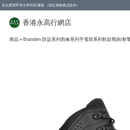
首次購買即享全單95折優惠 （固定價格產品除外）
澳門地區購物滿$800免運費
香港地區購物滿$600免運費
購買滿HK$1000即可免費獲得一個GEARLEX Small Ear Carabiner 2.0 扣環
香港永高行網店
商品
Branden 防盜系列
雨傘系列
手電筒系列
鞋款
戰術/射