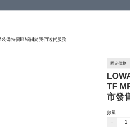
（贈品），售完即止
擊裝備
特價區域
關於我們
送貨服務
固定價格
LOWA
TF 
市發
數量
−