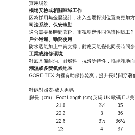
實用場景
機場安檢或相關區域工作
因為採用無金屬設計，出入金屬探測位置會更加方
司法系統、保安執勤
適合需要長時間著靴、重視穩定性同保護性嘅工作
戶外巡邏、勤務使用
防水透氣加上中筒支撐，對應天氣變化同長時間步
工業或維修環境
鞋底具備耐油、耐燃料、抗滑等特性，喺複雜地面
潮濕或多變氣候地區
GORE-TEX 內裡有助保持乾爽，提升長時間穿著
鞋碼對照表-成人男碼
腳長（cm） Foot Length (cm)
英碼 UK
歐碼 EU
美
21.8
2½
35
22.2
3
36
22.6
3½
36½
23
4
37