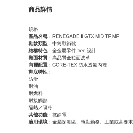
商品詳情
規格
產品名稱
：RENEGADE II GTX MID TF MF
鞋款類型
：中筒戰術靴
結構特色
：全金屬零件-free 設計
鞋面材質
：高品質全粒面皮革
內裡配置
：GORE-TEX 防水透氣內裡
鞋底特性
：
防滑
耐油
耐燃料
耐接觸熱
隔熱／隔冷
其他功能
：抗靜電
適用環境
：金屬探測區、執勤勤務、工業或高要求