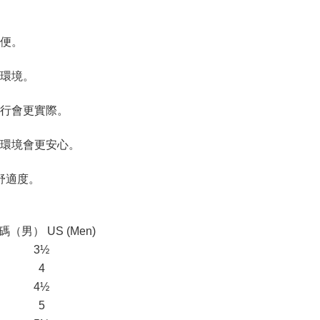
便。
環境。
行會更實際。
環境會更安心。
舒適度。
碼（男） US (Men)
3½
4
4½
5