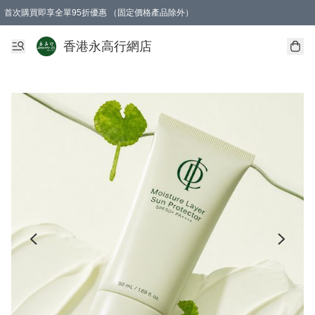
首次購買即享全單95折優惠 （固定價格產品除外）
澳門地區購物滿$800免運費
香港地區購物滿$600免運費
購買滿HK$1000即可免費獲得一個GEARLEX Small Ear Carabiner 2.0 扣環
香港永高行網店