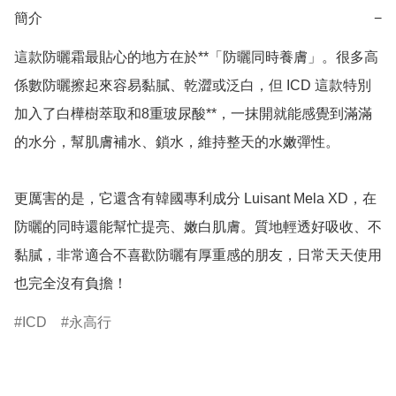
簡介
−
這款防曬霜最貼心的地方在於**「防曬同時養膚」。很多高
係數防曬擦起來容易黏膩、乾澀或泛白，但 ICD 這款特別
加入了白樺樹萃取和8重玻尿酸**，一抹開就能感覺到滿滿
的水分，幫肌膚補水、鎖水，維持整天的水嫩彈性。

更厲害的是，它還含有韓國專利成分 Luisant Mela XD，在
防曬的同時還能幫忙提亮、嫩白肌膚。質地輕透好吸收、不
黏膩，非常適合不喜歡防曬有厚重感的朋友，日常天天使用
也完全沒有負擔！
ICD
永高行