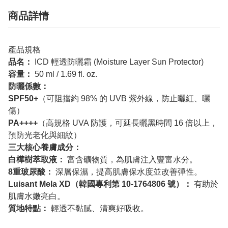
商品詳情
產品規格
品名：
ICD 輕透防曬霜 (Moisture Layer Sun Protector)
容量：
50 ml / 1.69 fl. oz.
防曬係數：
SPF50+
（可阻擋約 98% 的 UVB 紫外線，防止曬紅、曬
傷）
PA++++
（高規格 UVA 防護，可延長曬黑時間 16 倍以上，
預防光老化與細紋）
三大核心養膚成分：
白樺樹萃取液：
富含礦物質，為肌膚注入豐富水分。
8重玻尿酸：
深層保濕，提高肌膚保水度並改善彈性。
Luisant Mela XD（韓國專利第 10-1764806 號）：
有助於
肌膚水嫩亮白。
質地特點：
輕透不黏膩、清爽好吸收。