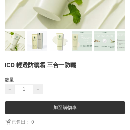
ICD 輕透防曬霜 三合一防曬
數量
−
+
加至購物車
已售出： 0