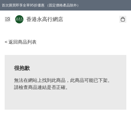
首次購買即享全單95折優惠 （固定價格產品除外）
澳門地區購物滿$800免運費
香港地區購物滿$600免運費
購買滿HK$1000即可免費獲得一個GEARLEX Small Ear Carabiner 2.0 扣環
香港永高行網店
< 返回商品列表
很抱歉
無法在網站上找到此商品，此商品可能已下架。
請檢查商品連結是否正確。