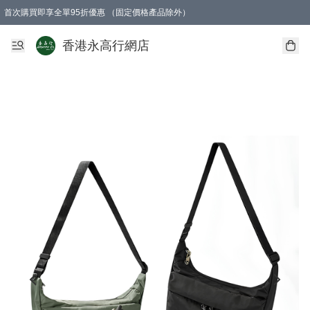
首次購買即享全單95折優惠 （固定價格產品除外）
澳門地區購物滿$800免運費
香港地區購物滿$600免運費
購買滿HK$1000即可免費獲得一個GEARLEX Small Ear Carabiner 2.0 扣環
香港永高行網店