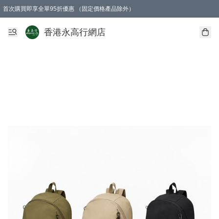
首次購買即享全單95折優惠 （固定價格產品除外）
澳門地區購物滿$800免運費
香港地區購物滿$600免運費
購買滿HK$1000即可免費獲得一個GEARLEX Small Ear Carabiner 2.0 扣環
香港永高行網店