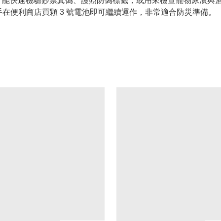
紫外光，能快速檢驗鈔票真偽、護照防偽標籤，或用來檢查寵物尿漬與
隨手在便利商店買顆 3 號電池即可繼續運作，非常適合防災準備。