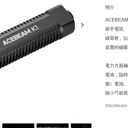
簡介
ACEBE
袋手電筒。
綠雷射」以
直覺的磁吸
電力方面極具
電池，臨時
號）電池。
積小巧卻異
Acebeam