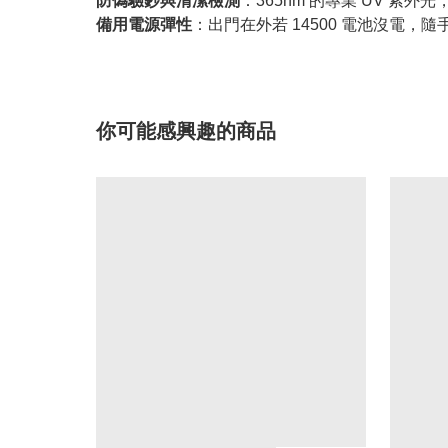
防偽驗鈔與清潔檢測
：365nm 的專業 UV 
備用電源彈性
：出門在外若 14500 電池沒電，
你可能感興趣的商品