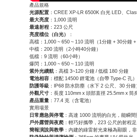
產品規格
光源配置
：CREE XP-LR 6500K 白光 LED、Cl
最大亮度
：1,000 流明
最遠射程
：223 公尺
亮度檔位（白光）
：
高檔：1,000 ~ 650 ~ 110 流明（1分鐘 + 30分鐘 
中檔：200 流明（2小時40分鐘）
低檔：9 流明（60小時）
爆閃：1,000 ~ 650 ~ 110 流明
紫外光續航
：高檔 3~120 分鐘 / 低檔 180 分鐘
電池相容
：標配 14500 鋰電池（自帶 Type-C 孔
防護等級
：IP68 防水防塵（水下 2 公尺、30 分鐘
外觀尺寸
：長度 110mm x 頭部直徑 25.5mm x 
產品重量
：77.4 克（含電池）
實用場景
日常應急與停電
：高達 1000 流明的白光，能瞬
戶外露營與夜爬
：輕巧好攜帶，223 公尺的射程
簡報演說與教學
：內建的綠雷射光束極為顯眼，非