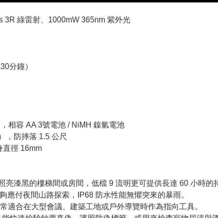
ass 3R 綠雷射、1000mW 365nm 紫外光
+ 30分鐘）
），相容 AA 3號電池 / NiMH 鎳氫電池
），防摔落 1.5 公尺
筒身直徑 16mm
間照亮漆黑的樓梯間或房間，低檔 9 流明更可提供長達 60 小時
足夠應付夜間山路探索，IP68 防水性能無懼突來的暴雨。
常適合在大型會議、建築工地或戶外導覽時作為指向工具。