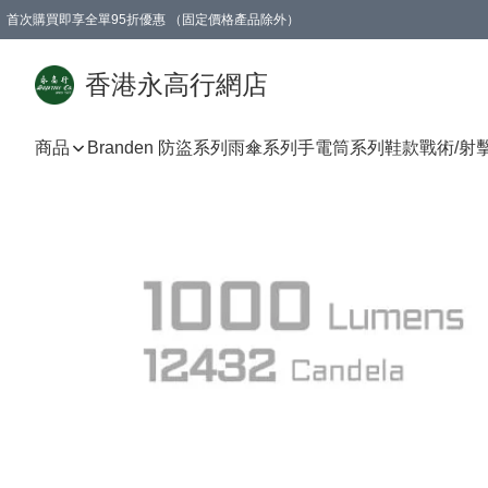
首次購買即享全單95折優惠 （固定價格產品除外）
澳門地區購物滿$800免運費
香港地區購物滿$600免運費
購買滿HK$1000即可免費獲得一個GEARLEX Small Ear Carabiner 2.0 扣環
香港永高行網店
商品
Branden 防盜系列
雨傘系列
手電筒系列
鞋款
戰術/射