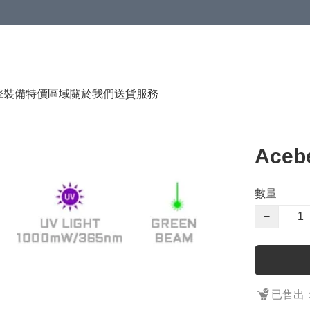
（贈品），售完即止
擊裝備
特價區域
關於我們
送貨服務
Aceb
數量
−
已售出：