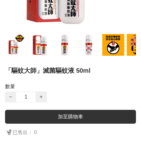
「驅蚊大師」滅菌驅蚊液 50ml
數量
−
+
加至購物車
已售出： 0