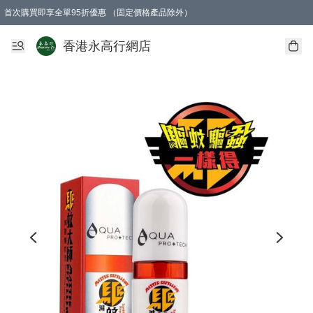
首次購買即享全單95折優惠 （固定價格產品除外）
澳門地區購物滿$800免運費
香港地區購物滿$600免運費
購買滿HK$1000即可免費獲得一個GEARLEX Small Ear Carabiner 2.0 扣環
香港永高行網店