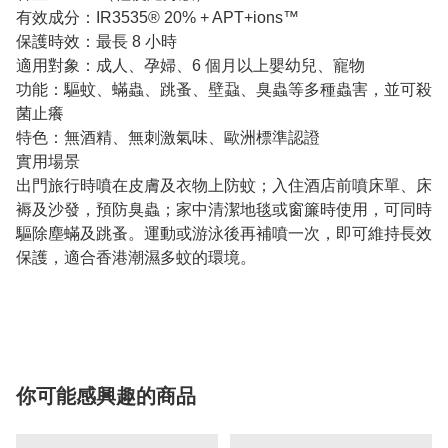
有效成分：IR3535® 20% + APT+ions™
保護時效：最長 8 小時
適用對象：成人、孕婦、6 個月以上嬰幼兒、寵物
功能：驅蚊、蟎蟲、跳蚤、壁蝨、臭蟲等多種蟲害，並可殺
菌止癢
特色：無酒精、無刺激氣味、歐洲標準認證
實用場景
出門旅行時噴在皮膚及衣物上防蚊；入住酒店前噴床單、床
褥及沙發，預防臭蟲；家中清潔地毯或窗簾時使用，可同時
驅除塵蟎及跳蚤。運動或游泳後再補噴一次，即可維持長效
保護，適合香港潮濕多蚊的環境。
你可能感興趣的商品